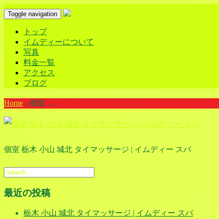
Toggle navigation
トップ
イムディーについて
写真
料金一覧
アクセス
ブログ
Home
-
個室 …
個室 栃木 小山 城北 タイマッサージ | イムディー スパ
最近の投稿
栃木 小山 城北 タイマッサージ | イムディー スパ